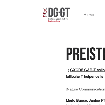
Home
Preist
1) 
CXCR5 CAR-T cells s
follicular T helper cells
[Nature Communications
Mario Bunse, Janina Pfe