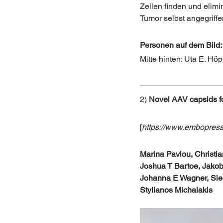
Zellen finden und elim
Tumor selbst angegriffe
Personen auf dem Bild:
Mitte hinten: Uta E. Hö
2)
Novel AAV capsids for
[
https://www.embopress
Marina Pavlou, Christi
Joshua T Bartoe, Jakob
Johanna E Wagner, Sieg
Stylianos Michalakis