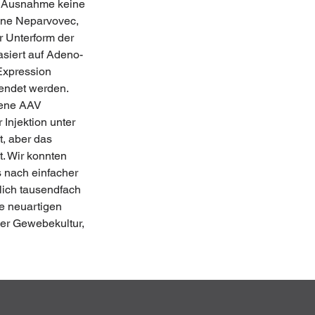
ne Ausnahme keine 
ene Neparvovec, 
 Unterform der 
asiert auf Adeno-
Expression 
endet werden. 
dene AAV 
Injektion unter 
t, aber das 
. Wir konnten 
 nach einfacher 
glich tausendfach 
 neuartigen 
er Gewebekultur, 