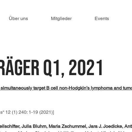
Über uns
Mitglieder
Events
räger Q1, 2021
imultaneously target B cell non-Hodgkin’s lymphoma and tumo
“ 12 (1) 240: 1-19 (2021)]
ilschifter, Julia Bluhm, Maria Zschummel, Jara J. Joedicke, An