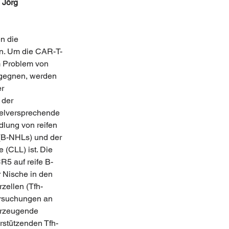
 Jörg 
n die 
n. Um die CAR-T-
 Problem von 
gegnen, werden 
r 
 der 
elversprechende 
dlung von reifen 
B-NHLs) und der 
(CLL) ist. Die 
R5 auf reife B-
r Nische in den 
zellen (Tfh-
rsuchungen an 
erzeugende 
rstützenden Tfh-