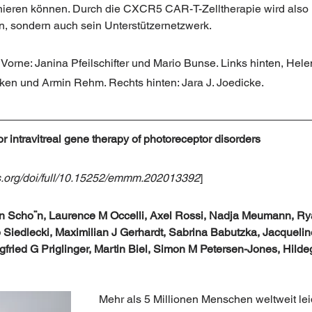
inieren können. Durch die CXCR5 CAR-T-Zelltherapie wird also n
n, sondern auch sein Unterstützernetzwerk.
 Vorne: Janina Pfeilschifter und Mario Bunse. Links hinten, Hele
pken und Armin Rehm. Rechts hinten: Jara J. Joedicke.
 intravitreal gene therapy of photoreceptor disorders
.org/doi/full/10.15252/emmm.202013392
]
an Scho¨n, Laurence M Occelli, Axel Rossi, Nadja Meumann, Ry
 Siedlecki, Maximilian J Gerhardt, Sabrina Babutzka, Jacqueli
fried G Priglinger, Martin Biel, Simon M Petersen-Jones, Hilde
Mehr als 5 Millionen Menschen weltweit le