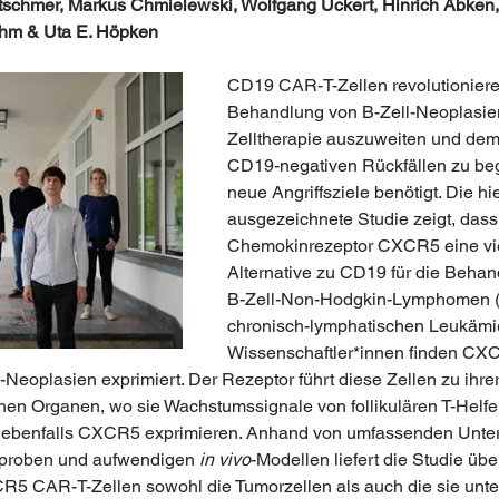
etschmer, Markus Chmielewski, Wolfgang Uckert, Hinrich Abken,
hm & Uta E. Höpken 
CD19 CAR-T-Zellen revolutioniere
Behandlung von B-Zell-Neoplasie
Zelltherapie auszuweiten und dem
CD19-negativen Rückfällen zu be
neue Angriffsziele benötigt. Die hie
ausgezeichnete Studie zeigt, dass
Chemokinrezeptor CXCR5 eine vi
Alternative zu CD19 für die Behan
B-Zell-Non-Hodgkin-Lymphomen (
chronisch-lymphatischen Leukämie 
Wissenschaftler*innen finden CXC
l-Neoplasien exprimiert. Der Rezeptor führt diese Zellen zu ihre
en Organen, wo sie Wachstumssignale von follikulären T-Helfer
e ebenfalls CXCR5 exprimieren. Anhand von umfassenden Unte
proben und aufwendigen 
in vivo
-Modellen liefert die Studie üb
R5 CAR-T-Zellen sowohl die Tumorzellen als auch die sie unte