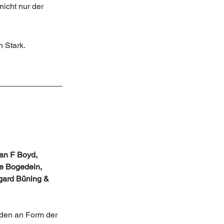
icht nur der 
n Stark.
an F Boyd, 
ne Bogedein, 
gard Büning & 
iden an Form der 