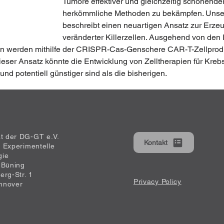
Tumore effektiver und gleichzeitig schonender
herkömmliche Methoden zu bekämpfen. Unser
beschreibt einen neuartigen Ansatz zur Erz
veränderter Killerzellen. Ausgehend von den
n werden mithilfe der CRISPR-Cas-Genschere CAR-T-Zellprodu
Dieser Ansatz könnte die Entwicklung von Zelltherapien für Kreb
und potentiell günstiger sind als die bisherigen.
at der DG-GT e.V.
Kontakt
ür Experimentelle
gie
 Büning
erg-Str. 1
Privacy Policy
nnover