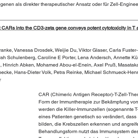
genen als direkter therapeutischer Ansatz oder für Zell-Enginee
ent CARs into the CD3-zeta gene conveys potent cytotoxicity in T
anke, Vanessa Drosdek, Weijie Du, Viktor Glaser, Carla Fuster-
Sarah Schulenberg, Caroline E Porter, Lena Andersch, Annette K
, Hinrich Abken, Mohamed Abou-el-Enein, Axel Pruß, Masataka
pecke, Hans-Dieter Volk, Petra Reinke, Michael Schmueck-Hen
r
CAR (Chimeric Antigen Receptor)-T-Zell-Ther
Form der Immuntherapie zur Bekämpfung von
werden die Killer-Immunzellen (sogenannte 
eines Patienten genetisch so verändert, dass
bilden, die Krebszellen erkennen und angreif
Behandlungsform nutzt das Immunsystem des