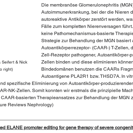
Die membranöse Glomerulonephritis (MGN) 
Autoimmunerkrankung, bei der die Nieren d
autoreaktive Antikörper zerstört werden, wa
Fälle zum kompletten Nierenversagen führt. 
keine Pathomechanismus-basierte Therapie
Strategie zur Behandlung der MGN basiert 
Autoantikörperrezeptor- (CAAR-) T-Zellen, d
Zell-Rezeptor pathogener, Autoantikörper-p
Zellen binden und diese eliminieren können
 Seifert & Nick 
Bindedomänen benutzen die CAARs Fragm
o right)
Autoantigene PLA2R1 bzw. THSD7A. In vitr
 und spezifische Eliminierung von Autoantikörper-produzierende
-NK-Zellen. Somit konnten wir erstmals die prinzipielle Mach
, CAAR-basierten Therapieansatzes zur Behandlung der MGN ze
ure Reviews Nephrology)
 ELANE promoter editing for gene therapy of severe congenit