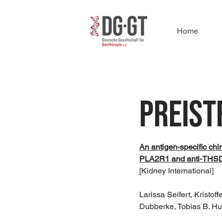
Home
Preist
An antigen-specific chim
PLA2R1 and anti-THSD7
[Kidney International]
Larissa Seifert, Kristo
Dubberke, Tobias B. Hu