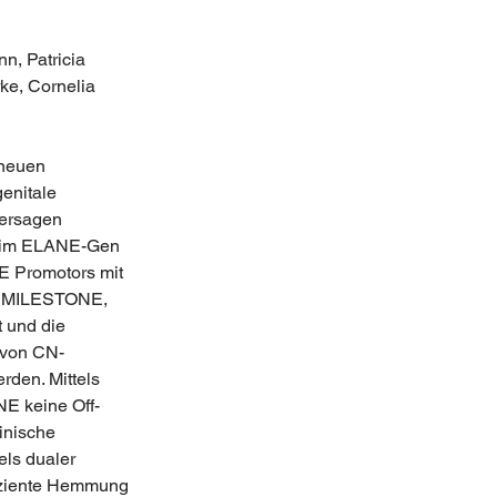
, Patricia 
ke, Cornelia 
 neuen 
enitale 
ersagen 
n im ELANE-Gen 
E Promotors mit 
, MILESTONE, 
 und die 
 von CN-
rden. Mittels 
E keine Off-
inische 
ls dualer 
fiziente Hemmung 