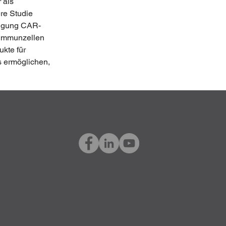
 als 
e Studie 
eugung CAR-
 Immunzellen 
kte für 
s ermöglichen, 