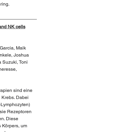
ring.
 and NK cells
Garcia, Maik 
ünkele, Joshua 
 Suzuki, Toni 
neresse, 
apien sind eine 
 Krebs. Dabei 
T-Lymphozyten) 
 sie Rezeptoren 
en. Diese 
 Körpers, um 