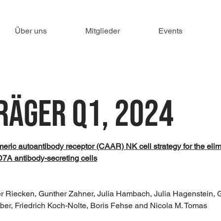
Über uns
Mitglieder
Events
räger Q1, 2024
eric autoantibody receptor (CAAR) NK cell strategy for the elimi
A antibody-secreting cells
ffer Riecken, Gunther Zahner, Julia Hambach, Julia Hagenstein, 
ber, Friedrich Koch-Nolte, Boris Fehse and Nicola M. Tomas