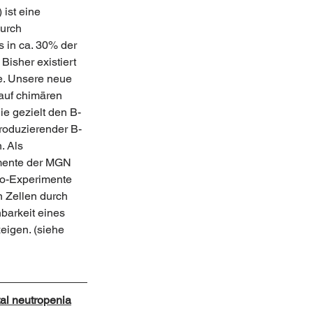
ist eine 
urch 
s in ca. 30% der 
Bisher existiert 
. Unsere neue 
auf chimären 
ie gezielt den B-
roduzierender B-
. Als 
ente der MGN 
o-Experimente 
n Zellen durch 
barkeit eines 
igen. (siehe 
al neutropenia