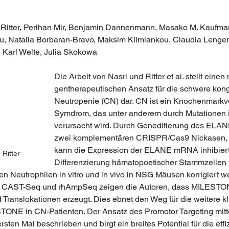
 Ritter, Perihan Mir, Benjamin Dannenmann, Masako M. Kaufmann
u, Natalia Borbaran-Bravo, Maksim Klimiankou, Claudia Lenger
, Karl Welte, Julia Skokowa
Die Arbeit von Nasri und Ritter et al. stellt einen
gentherapeutischen Ansatz für die schwere kong
Neutropenie (CN) dar. CN ist ein Knochenmarkv
Symdrom, das unter anderem durch Mutatione
verursacht wird. Durch Geneditierung des ELAN
zwei komplementären CRISPR/Cas9 Nickasen
kann die Expression der ELANE mRNA inhibiert
Ritter
Differenzierung hämatopoetischer Stammzellen
en Neutrophilen in vitro und in vivo in NSG Mäusen korrigiert we
CAST-Seq und rhAmpSeq zeigen die Autoren, dass MILESTON
 Translokationen erzeugt. Dies ebnet den Weg für die weitere kl
ONE in CN-Patienten. Der Ansatz des Promotor Targeting mitte
rsten Mal beschrieben und birgt ein breites Potential für die ef