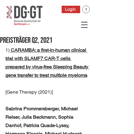
Login
Preisträger Q2, 2021
1)
CARAMBA: a first-in-human clinical 
trial with SLAMF7 CAR-T cells 
prepared by virus-free Sleeping Beauty 
gene transfer to treat multiple myeloma
[Gene Therapy (2021)]
Sabrina Prommersberger, Michael 
Reiser, Julia Beckmann, Sophia 
Danhof, Patricia Quade-Lyssy, 
Hermann Einsele, Michael Hudecek, 