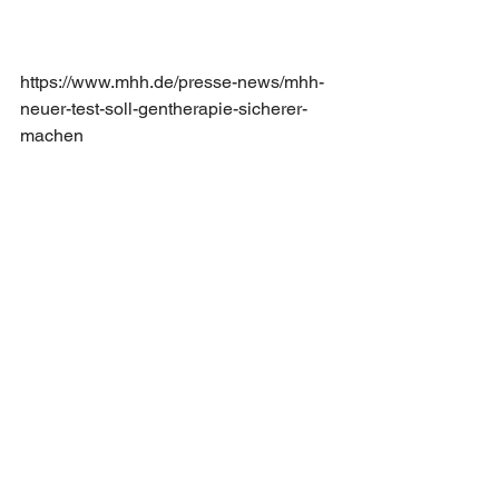
https://www.mhh.de/presse-news/mhh-
neuer-test-soll-gentherapie-sicherer-
machen
Die Gentherapie hämatopoetischer 
Stammzellen ist eine 
vielversprechende therapeutische 
Strategie für monogenetische 
Erkrankungen des Blutes und 
Immunsystems. Bei der Gentherapie 
werden virale Vektoren als „Gentaxis“ 
benutzt, um eine fehlerfreie Kopie des 
betreffenden Gens in das Genom 
einzuschleusen. Manche der benutzten 
Vektoren können nach der Integration 