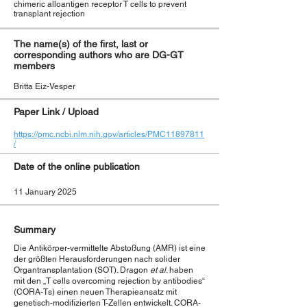
chimeric alloantigen receptor T cells to prevent
transplant rejection
The name(s) of the first, last or
corresponding authors who are DG-GT
members
Britta Eiz-Vesper
Paper Link / Upload
https://pmc.ncbi.nlm.nih.gov/articles/PMC11897811
/
Date of the online publication
11 January 2025
Summary
Die Antikörper-vermittelte Abstoßung (AMR) ist eine
der größten Herausforderungen nach solider
Organtransplantation (SOT). Dragon
et al
. haben
mit den „T cells overcoming rejection by antibodies“
(CORA-Ts) einen neuen Therapieansatz mit
genetisch-modifizierten T-Zellen entwickelt. CORA-