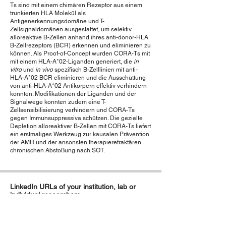
Ts sind mit einem chimären Rezeptor aus einem
trunkierten HLA Molekül als
Antigenerkennungsdomäne und T-
Zellsignaldomänen ausgestattet, um selektiv
alloreaktive B-Zellen anhand ihres anti-donor-HLA
B-Zellrezeptors (BCR) erkennen und eliminieren zu
können. Als Proof-of-Concept wurden CORA-Ts mit
mit einem HLA-A*02-Liganden generiert, die
in
vitro
und
in vivo
spezifisch B-Zelllinien mit anti-
HLA-A*02 BCR eliminieren und die Ausschüttung
von anti-HLA-A*02 Antikörpern effektiv verhindern
konnten. Modifikationen der Liganden und der
Signalwege konnten zudem eine T-
Zellsensibilisierung verhindern und CORA-Ts
gegen Immunsuppressiva schützen. Die gezielte
Depletion alloreaktiver B-Zellen mit CORA-Ts liefert
ein erstmaliges Werkzeug zur kausalen Prävention
der AMR und der ansonsten therapierefraktären
chronischen Abstoßung nach SOT.
LinkedIn URLs of your institution, lab or
individual researchers
Anna Christina Dragon, Agnes Bonifacius, Stefan
Lienenklaus, Murielle Verboom, Jan-Phillipp