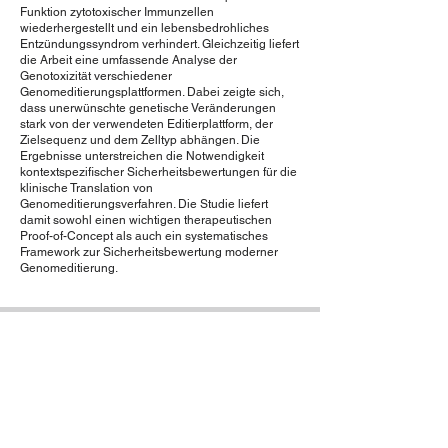
Funktion zytotoxischer Immunzellen
wiederhergestellt und ein lebensbedrohliches
Entzündungssyndrom verhindert. Gleichzeitig liefert
die Arbeit eine umfassende Analyse der
Genotoxizität verschiedener
Genomeditierungsplattformen. Dabei zeigte sich,
dass unerwünschte genetische Veränderungen
stark von der verwendeten Editierplattform, der
Zielsequenz und dem Zelltyp abhängen. Die
Ergebnisse unterstreichen die Notwendigkeit
kontextspezifischer Sicherheitsbewertungen für die
klinische Translation von
Genomeditierungsverfahren. Die Studie liefert
damit sowohl einen wichtigen therapeutischen
Proof-of-Concept als auch ein systematisches
Framework zur Sicherheitsbewertung moderner
Genomeditierung.
LinkedIn URLs of your institution, lab or
individual researchers
linkedin.com/in/lei-lei-340ba3209,
linkedin.com/in/toni-cathomen