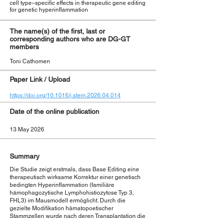
cell type–specific effects in therapeutic gene editing
for genetic hyperinflammation
The name(s) of the first, last or
corresponding authors who are DG-GT
members
Toni Cathomen
Paper Link / Upload
https://doi.org/10.1016/j.stem.2026.04.014
Date of the online publication
13 May 2026
Summary
Die Studie zeigt erstmals, dass Base Editing eine
therapeutisch wirksame Korrektur einer genetisch
bedingten Hyperinflammation (familiäre
hämophagozytische Lymphohistiozytose Typ 3,
FHL3) im Mausmodell ermöglicht. Durch die
gezielte Modifikation hämatopoetischer
Stammzellen wurde nach deren Transplantation die