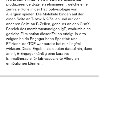
produzierende B-Zellen eliminieren, welche eine
zentrale Rolle in der Pathophysiologie von
Allergien spielen. Die Moleküle binden auf der
einen Seite an T- bzw. NK-Zellen und auf der
anderen Seite an B-Zellen, genauer an den CεmX-
Bereich des membranständigen IgE, wodurch eine
gezielte Elimination dieser Zellen erfolgt. In vitro
zeigten beide Engager hohe Spezifität und
Effizienz, der TCE war bereits bei nur 1 ng/mL
wirksam. Diese Ergebnisse deuten darauf hin, dass
anti-IgE-Engager künftig eine kurative
Einmaltherapie für IgE-assoziierte Allergien
ermöglichen könnten.
LinkedIn URLs of your institution, lab or
individual researchers