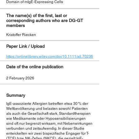
Domain of mIgE-Expressing Cells
The name(s) of the first, last or
corresponding authors who are DG-GT
members
Kristoffer Riecken
Paper Link / Upload
https://onlinelibrary.wiley.com/doi/10.1111/all.70236
Date of the online publication
2 February 2026
Summary
IgE-assoziierte Allergien betreffen etwa 30 % der
Weltbevölkerung und belasten sowohl Patienten
als auch die Gesellschaft stark. Standardtherapien
wie Medikamente oder Hyposensibilisierungen
sind oft nur begrenzt wirksam, mit Nebenwirkungen
verbunden und zeitaufwendig. In dieser Studie
entwickelten wir zwei bispezifische Engager für T-
(TCE) bzw. NK-Zellen (NKCE), die gezielt IgE-