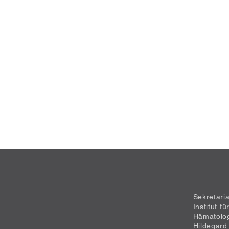
Sekretari
Institut f
Hämatolo
Hildegard