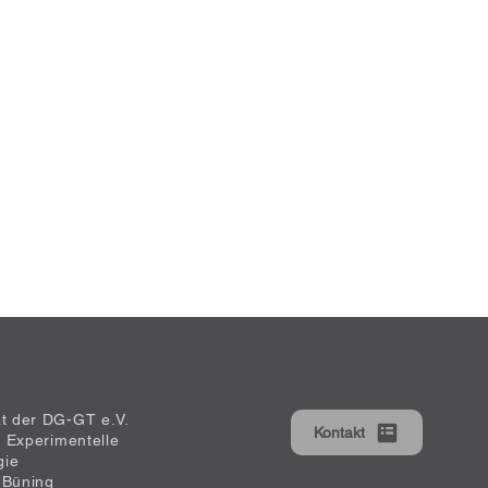
at der DG-GT e.V.
Kontakt
ür Experimentelle
gie
 Büning