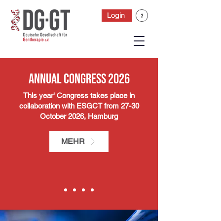
Login
Annual Congress 2026
This year' Congress takes place in
collaboration with ESGCT from 27-30
October 2026, Hamburg
MEHR