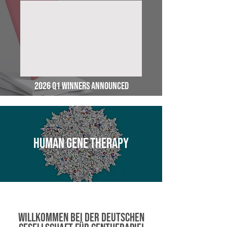
20
26 Q1 Winners AnnounceD
human gene therapy
WILLKOMMEN bei der Deutschen