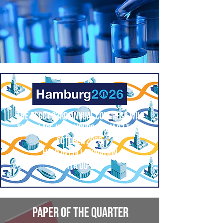
The ESGCT 33rd Annual Congress WILL
TAKE PLACE IN Hamburg, FROM 27 TO 30
October 2026,
held in collaboration
with DG-GT.
Paper of the quarter